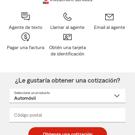
Agente de texto
Llamar al agente
Email al agente
Pagar una factura
Obtén una tarjeta
de identificación
¿Le gustaría obtener una cotización?
Seleccione un producto
Seleccione
un
nombre
de
producto
del
Código postal
Ingresa
Ingresa
_____
menú
un
un
desplegable
código
código
postal
postal
Obtenga una cotización