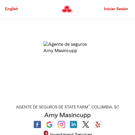
Pasar
al
English
Iniciar Sesión
contenido
principal
Comienzo
del
contenido
principal
®
AGENTE DE SEGUROS DE STATE FARM
,
COLUMBIA
, SC
Amy Masincupp
Investment Services