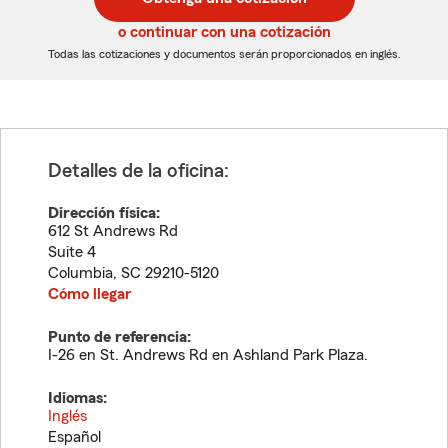
de
de
5
5
o continuar con una cotización
dígitos
dígitos
Todas las cotizaciones y documentos serán proporcionados en inglés.
Detalles de la oficina:
Dirección física:
612 St Andrews Rd
Suite 4
Columbia
,
SC
29210-5120
Cómo llegar
Punto de referencia:
I-26 en St. Andrews Rd en Ashland Park Plaza.
Idiomas:
Inglés
Español