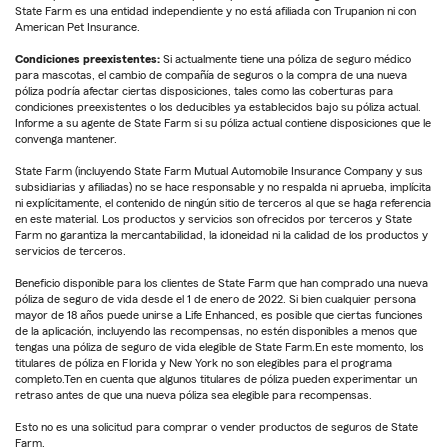
State Farm es una entidad independiente y no está afiliada con Trupanion ni con
American Pet Insurance.
Condiciones preexistentes:
Si actualmente tiene una póliza de seguro médico
para mascotas, el cambio de compañía de seguros o la compra de una nueva
póliza podría afectar ciertas disposiciones, tales como las coberturas para
condiciones preexistentes o los deducibles ya establecidos bajo su póliza actual.
Informe a su agente de State Farm si su póliza actual contiene disposiciones que le
convenga mantener.
State Farm (incluyendo State Farm Mutual Automobile Insurance Company y sus
subsidiarias y afiliadas) no se hace responsable y no respalda ni aprueba, implícita
ni explícitamente, el contenido de ningún sitio de terceros al que se haga referencia
en este material. Los productos y servicios son ofrecidos por terceros y State
Farm no garantiza la mercantabilidad, la idoneidad ni la calidad de los productos y
servicios de terceros.
Beneficio disponible para los clientes de State Farm que han comprado una nueva
póliza de seguro de vida desde el 1 de enero de 2022. Si bien cualquier persona
mayor de 18 años puede unirse a Life Enhanced, es posible que ciertas funciones
de la aplicación, incluyendo las recompensas, no estén disponibles a menos que
tengas una póliza de seguro de vida elegible de State Farm.En este momento, los
titulares de póliza en Florida y New York no son elegibles para el programa
completo.Ten en cuenta que algunos titulares de póliza pueden experimentar un
retraso antes de que una nueva póliza sea elegible para recompensas.
Esto no es una solicitud para comprar o vender productos de seguros de State
Farm.