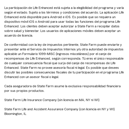
La participación de Life Enhanced está sujeta a la elegibilidad del programa y varía
según el estado. Sujeto a los términos y condiciones del acuerdo. La aplicación Life
Enhanced está disponible para Android e iOS. Es posible que se requiera un
dispositivo móvil iOS o Android para usar todas las funciones del programa Life
Enhanced. Los clientes deben aceptar autorizar a State Farm a recopilar datos
sobre salud y bienestar. Los usuarios de aplicaciones móviles deben aceptar un
acuerdo de licencia.
De conformidad con la ley de impuestos pertinente, State Farm puede enviarte y
presentar ante el Servicio de Impuestos Internos y/u otra autoridad de impuestos
aplicable un Formulario 1099-MISC (ingresos misceláneos) por el canje de
recompensas de Life Enhanced, según corresponda. Tú eres el único responsable
de cualquier consecuencia fiscal que surja del canje de recompensas de Life
Enhanced. State Farm no provee asesoría fiscal ni legal. Es posible que desees
discutir las posibles consecuencias fiscales de tu participación en el programa Life
Enhanced con un asesor fiscal o legal.
Cada aseguradora de State Farm asume la exclusiva responsabilidad financiera
por sus propios productos.
State Farm Life Insurance Company (sin licencia en MA, NY ni WI)
State Farm Life and Accident Assurance Company (con licencia en NY y WI)
Bloomington, IL