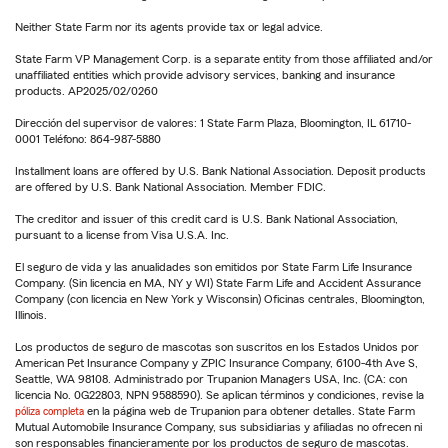
Neither State Farm nor its agents provide tax or legal advice.
State Farm VP Management Corp. is a separate entity from those affiliated and/or
unaffiliated entities which provide advisory services, banking and insurance
products. AP2025/02/0260
Dirección del supervisor de valores: 1 State Farm Plaza, Bloomington, IL 61710-
0001 Teléfono: 864-987-5880
Installment loans are offered by U.S. Bank National Association. Deposit products
are offered by U.S. Bank National Association. Member FDIC.
The creditor and issuer of this credit card is U.S. Bank National Association,
pursuant to a license from Visa U.S.A. Inc.
El seguro de vida y las anualidades son emitidos por State Farm Life Insurance
Company. (Sin licencia en MA, NY y WI) State Farm Life and Accident Assurance
Company (con licencia en New York y Wisconsin) Oficinas centrales, Bloomington,
Illinois.
Los productos de seguro de mascotas son suscritos en los Estados Unidos por
American Pet Insurance Company y ZPIC Insurance Company, 6100-4th Ave S,
Seattle, WA 98108. Administrado por Trupanion Managers USA, Inc. (CA: con
licencia No. 0G22803, NPN 9588590). Se aplican términos y condiciones, revise la
póliza completa
en la página web de Trupanion para obtener detalles. State Farm
Mutual Automobile Insurance Company, sus subsidiarias y afiliadas no ofrecen ni
son responsables financieramente por los productos de seguro de mascotas.